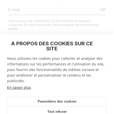
OK
*Hors points de vente Molli, Le Bon Marché et Galeries
Lafayette. En vous inscrivant, vous acceptez de recevoir nos
emails.
À PROPOS DES COOKIES SUR CE
SITE
MENTIONS LÉGALES
Nous utilisons les cookies pour collecter et analyser des
informations sur les performances et l'utilisation du site,
QUESTIONS FRÉQUENTES
pour fournir des fonctionnalités de médias sociaux et
pour améliorer et personnaliser le contenu et les
ENTREPRISE
publicités.
En savoir plus
France
€
Geolocation Button: France, €
Paramètres des cookies
Tout refuser