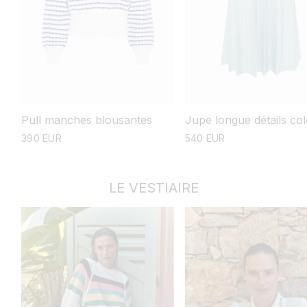
Pull manches blousantes
Jupe longue détails co
prix
390 EUR
prix
540 EUR
habituel
habituel
LE VESTIAIRE