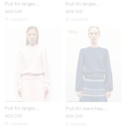
Pull fin larges
Pull fin larges
emmanchures
emmanchures
prix
409 CHF
prix
409 CHF
habituel
habituel
10 couleurs
10 couleurs
New
Pull fin larges
Pull fin manches
emmanchures
froncées
prix
409 CHF
prix
439 CHF
habituel
habituel
10 couleurs
3 couleurs