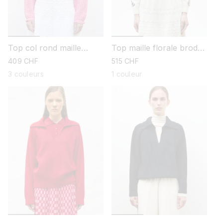
Top col rond maille
Top maille florale brodé
tweedée
main
prix
409 CHF
prix
515 CHF
habituel
habituel
3 couleurs
1 couleur