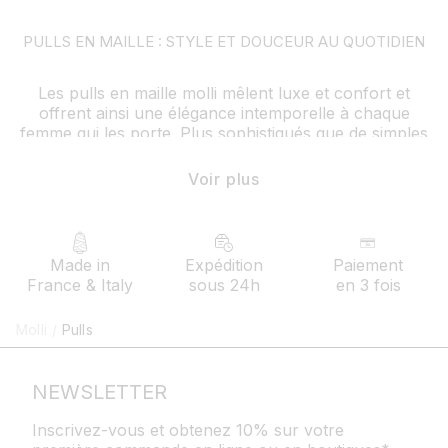
PULLS EN MAILLE : STYLE ET DOUCEUR AU QUOTIDIEN
Les pulls en maille molli mêlent luxe et confort et
offrent ainsi une élégance intemporelle à chaque
femme qui les porte. Plus sophistiqués que de simples
pulls, mais moins formels que des chemises chics, nos
pulls en maille fine sont des indispensables du vestiaire
Voir plus
féminin
avec ou sans motifs, à col cheminé ou encolure ras-
de-cou, découvrez l’ensemble de nos créations et
Made in
Expédition
Paiement
trouvez le modèle qui est fait pour vous
France & Italy
sous 24h
en 3 fois
Comment porter son pull en maille fine molli ?
Molli
/
Pulls
Les vêtements en maille molli se marient parfaitement
entre eux pour créer des looks uniques et originaux.
Pour un style chic au quotidien, associez votre pull en
NEWSLETTER
maille fine avec un pantalon fluide par exemple
Inscrivez-vous et obtenez 10% sur votre
en hiver, combinez votre pull en maille fine avec un