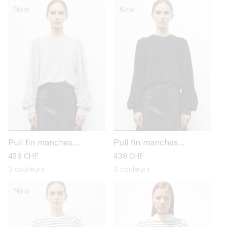
New
New
Pull fin manches
Pull fin manches
froncées
froncées
prix
439 CHF
prix
439 CHF
habituel
habituel
3 couleurs
3 couleurs
New