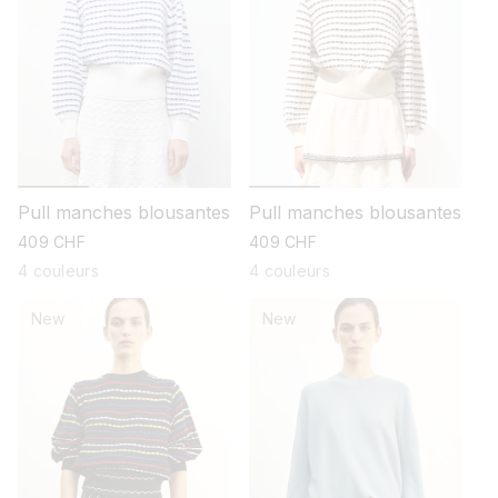
Pull manches blousantes
Pull manches blousantes
prix
409 CHF
prix
409 CHF
habituel
habituel
4 couleurs
4 couleurs
New
New