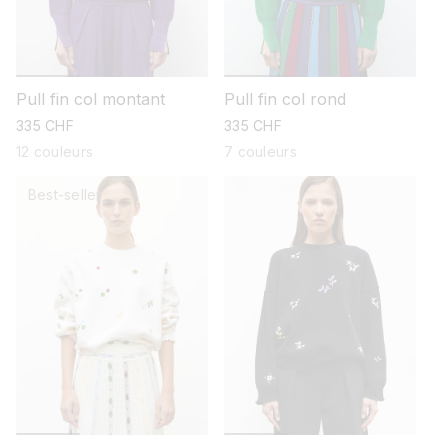
Pull fin col montant
Pull fin col rond
prix
335 CHF
prix
335 CHF
habituel
habituel
12 couleurs
7 couleurs
Best-seller