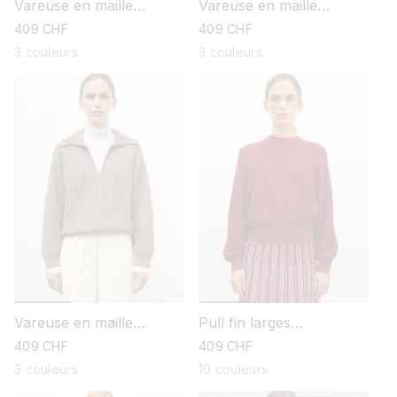
Vareuse en maille
Vareuse en maille
ondulée
ondulée
prix
409 CHF
prix
409 CHF
habituel
habituel
3 couleurs
3 couleurs
Vareuse en maille
Pull fin larges
ondulée
emmanchures
prix
409 CHF
prix
409 CHF
habituel
habituel
3 couleurs
10 couleurs