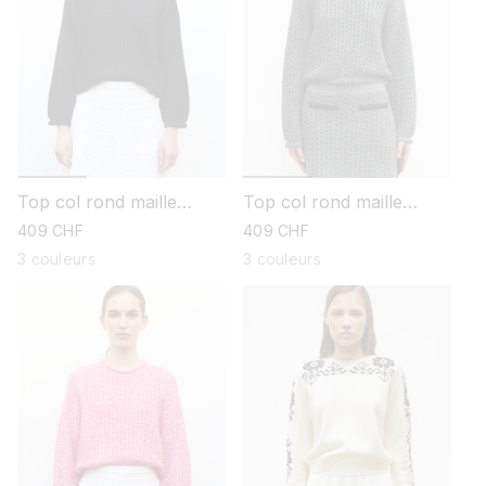
Top col rond maille
Top col rond maille
tweedée
tweedée
prix
409 CHF
prix
409 CHF
habituel
habituel
3 couleurs
3 couleurs