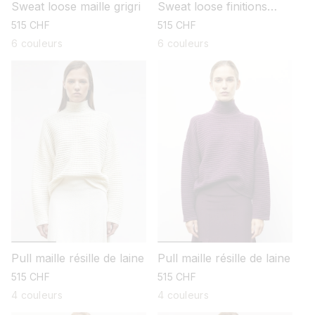
Sweat loose maille grigri
Sweat loose finitions
smockées
prix
515 CHF
prix
515 CHF
habituel
habituel
6 couleurs
6 couleurs
Pull maille résille de laine
Pull maille résille de laine
prix
515 CHF
prix
515 CHF
habituel
habituel
4 couleurs
4 couleurs