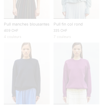
Pull manches blousantes
Pull fin col rond
prix
409 CHF
prix
335 CHF
habituel
habituel
4 couleurs
7 couleurs