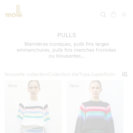
ET
PASSER
AU
panier
CONTENU
PULLS
Marinières iconiques, pulls fins larges
emmanchures, pulls fins manches froncées
ou blousantes...
Nouvelle collection
Collection été
Tops
Jupes
Robes
Panta
New
New