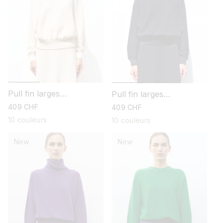
Pull fin larges
Pull fin larges
emmanchures
emmanchures
prix
409 CHF
prix
409 CHF
habituel
habituel
10 couleurs
10 couleurs
New
New