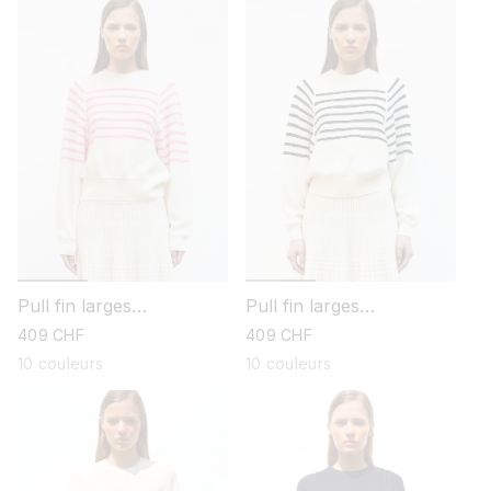
Pull fin larges
Pull fin larges
emmanchures
emmanchures
prix
409 CHF
prix
409 CHF
habituel
habituel
10 couleurs
10 couleurs