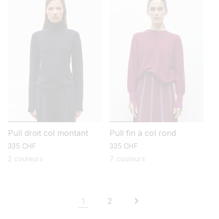
Pull droit col montant
Pull fin à col rond
prix
335 CHF
prix
335 CHF
habituel
habituel
2 couleurs
7 couleurs
1
2