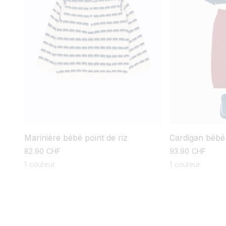
Marinière bébé point de riz
Cardigan bébé
prix
82.90 CHF
prix
93.90 CHF
habituel
habituel
1 couleur
1 couleur