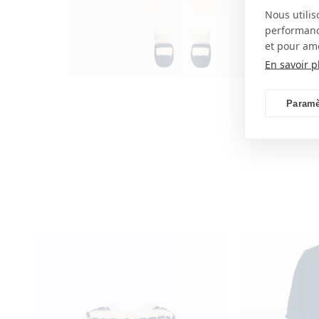
Nous utilis
performance
et pour amé
En savoir p
ouvrir
le
média
Paramè
3
dans
une
fenêtre
modale