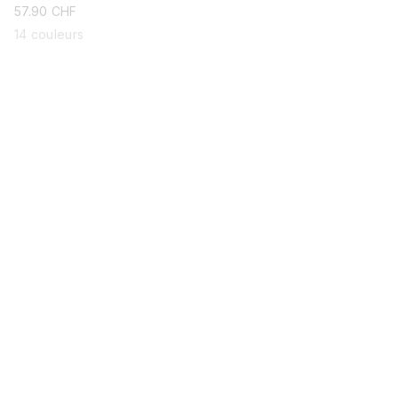
prix
57.90 CHF
habituel
14 couleurs
QUENTES
ENTREPRISE
Molli
Boutiques
Nous contacter
Instagram
e rétractation