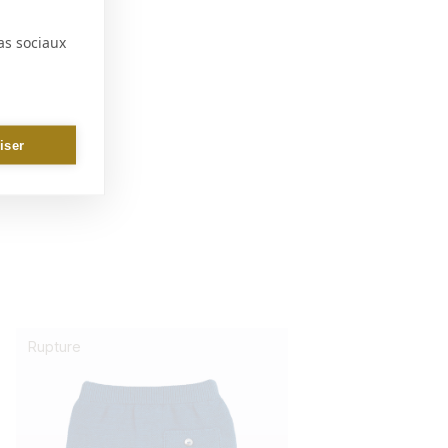
as sociaux
iser
Rupture