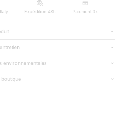
Italy
Expédition 48h
Paiement 3x
duit
entretien
es environnementales
n boutique