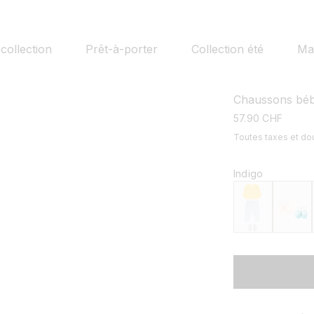
collection
Prêt-à-porter
Collection été
Mai
Chaussons bébé
prix
57.90 CHF
habituel
Toutes taxes et d
Indigo