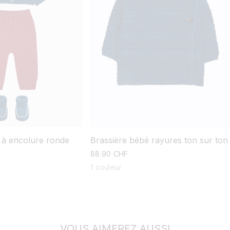
 à encolure ronde
Brassière bébé rayures ton sur ton
prix
88.90 CHF
habituel
1 couleur
VOUS AIMEREZ AUSSI