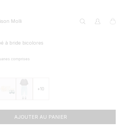
panier
son Molli
Connexion
 à bride bicolores
ouanes comprises
+10
AJOUTER AU PANIER