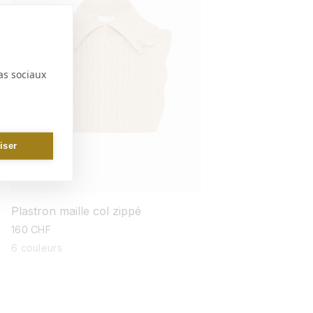
as sociaux
iser
Plastron maille col zippé
prix
160 CHF
habituel
6 couleurs