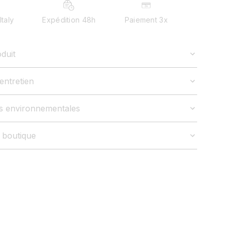
Italy
Expédition 48h
Paiement 3x
duit
entretien
es environnementales
n boutique