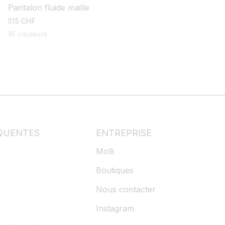
Pantalon fluide maille
prix
515 CHF
habituel
16 couleurs
QUENTES
ENTREPRISE
Molli
Boutiques
Nous contacter
Instagram