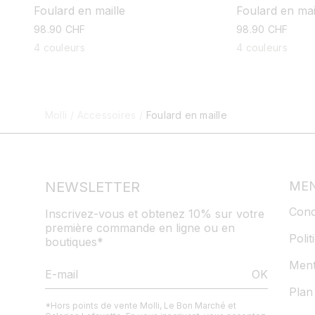
Foulard en maille
Foulard en mai
prix
98.90 CHF
prix
98.90 CHF
habituel
habituel
4 couleurs
4 couleurs
Molli
/
Accessoires
/
Foulard en maille
NEWSLETTER
MEN
Cond
Inscrivez-vous et obtenez 10% sur votre
première commande en ligne ou en
Polit
boutiques*
Ment
OK
Plan 
*Hors points de vente Molli, Le Bon Marché et