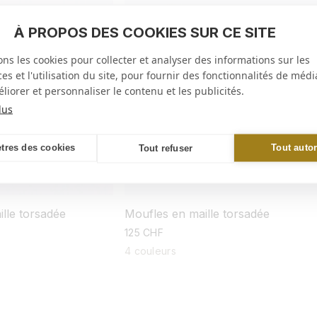
À PROPOS DES COOKIES SUR CE SITE
ons les cookies pour collecter et analyser des informations sur les
s et l'utilisation du site, pour fournir des fonctionnalités de médi
liorer et personnaliser le contenu et les publicités.
lus
tres des cookies
Tout autor
Tout refuser
lle torsadée
Moufles en maille torsadée
prix
125 CHF
habituel
4 couleurs