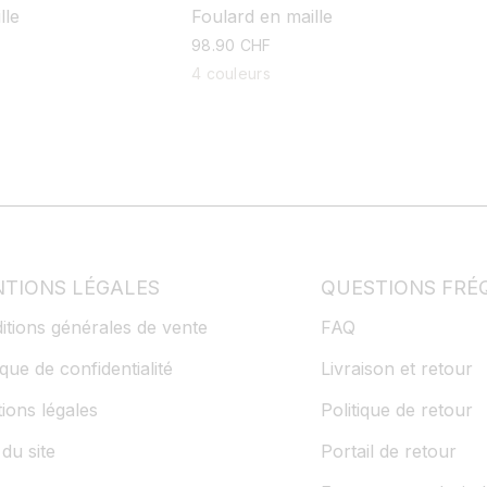
Foulard en maille
lle
prix
98.90 CHF
habituel
4 couleurs
TIONS LÉGALES
QUESTIONS FRÉ
itions générales de vente
FAQ
ique de confidentialité
Livraison et retour
ions légales
Politique de retour
du site
Portail de retour