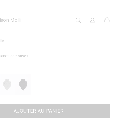
panier
son Molli
Connexion
le
ouanes comprises
AJOUTER AU PANIER