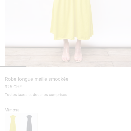
ouvrir
le
média
Robe longue maille smockée
1
dans
prix
925 CHF
une
habituel
Toutes taxes et douanes comprises
fenêtre
modale
Mimosa