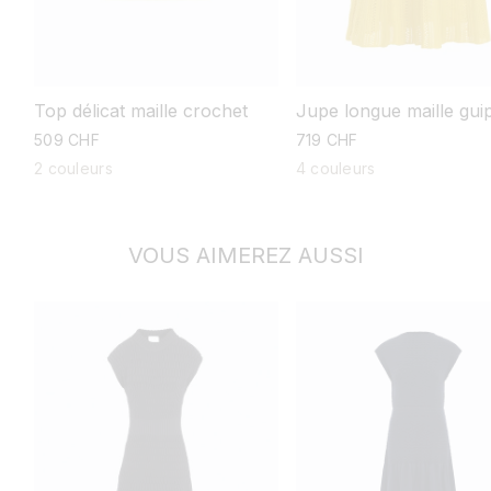
Jupe longue maille gui
Top délicat maille crochet
prix
719 CHF
prix
509 CHF
habituel
habituel
4 couleurs
2 couleurs
VOUS AIMEREZ AUSSI