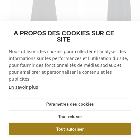
À PROPOS DES COOKIES SUR CE
SITE
Robe longue maille sm
Robe longue maille zellige
Nous utilisons les cookies pour collecter et analyser des
prix
925 CHF
prix
825 CHF
informations sur les performances et l'utilisation du site,
habituel
habituel
2 couleurs
3 couleurs
pour fournir des fonctionnalités de médias sociaux et
pour améliorer et personnaliser le contenu et les
publicités.
Molli
/
Jupes
/
Robe longue maille smockée
En savoir plus
NEWSLETTER
Paramètres des cookies
Inscrivez-vous et obtenez 10% sur votre
première commande en ligne ou en boutiques*
Tout refuser
Tout autoriser
OK