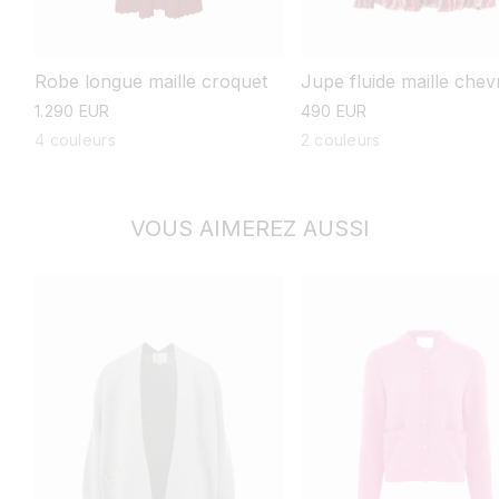
Robe longue maille croquet
Jupe fluide maille che
prix
1.290 EUR
prix
490 EUR
habituel
habituel
4 couleurs
2 couleurs
VOUS AIMEREZ AUSSI