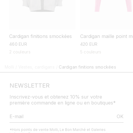
Cardigan finitions smockées
Cardigan maille point 
prix
460 EUR
prix
420 EUR
habituel
habituel
2 couleurs
5 couleurs
Molli
/
Vestes, cardigans
/
Cardigan finitions smockées
NEWSLETTER
Inscrivez-vous et obtenez 10% sur votre
première commande en ligne ou en boutiques*
OK
*Hors points de vente Molli, Le Bon Marché et Galeries