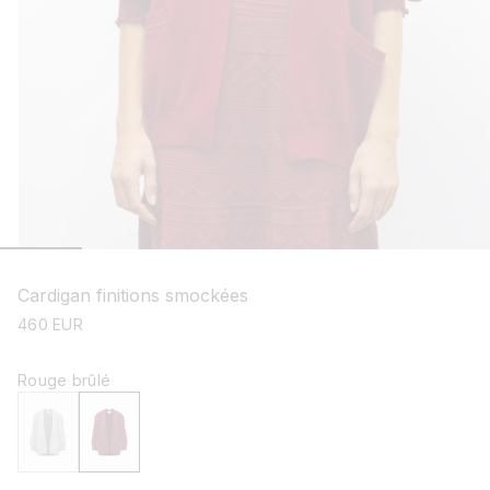
ouvrir
le
média
Cardigan finitions smockées
1
dans
prix
460 EUR
une
habituel
fenêtre
modale
Rouge brûlé