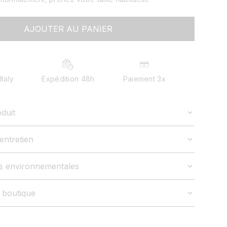
AJOUTER AU PANIER
Italy
Expédition 48h
Paiement 3x
duit
entretien
es environnementales
n boutique