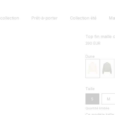
collection
Prêt-à-porter
Collection été
Mai
Top fin maille 
prix
390 EUR
habituel
Dune
Taille
S
M
Quantité limitée
Ce modèle taille