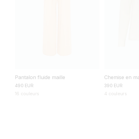
Pantalon fluide maille
Chemise en mai
prix
490 EUR
prix
390 EUR
habituel
habituel
16 couleurs
4 couleurs