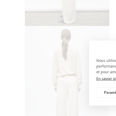
ouvrir
le
média
4
dans
une
fenêtre
modale
Nous utilis
performance
et pour amé
En savoir p
Paramè