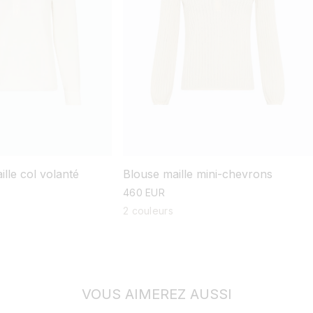
Blouse maille mini-chevrons
lle col volanté
prix
460 EUR
habituel
2 couleurs
VOUS AIMEREZ AUSSI