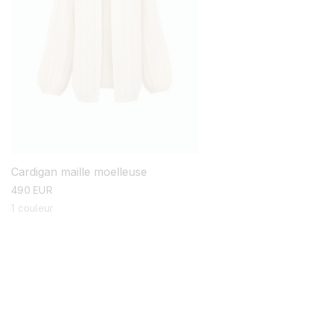
Cardigan maille moelleuse
prix
490 EUR
habituel
1 couleur