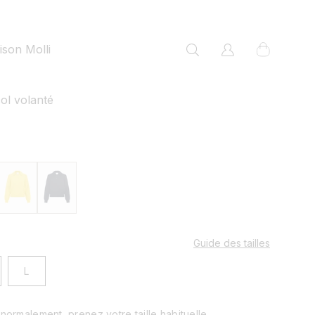
panier
son Molli
Connexion
col volanté
Guide des tailles
L
 normalement, prenez votre taille habituelle