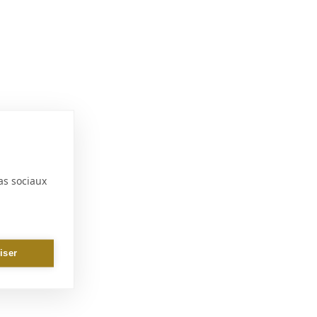
as sociaux
iser